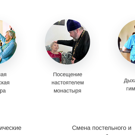
ная
Посещение
Дых
ская
настоятелем
гим
ура
монастыря
ические
Смена постельного и