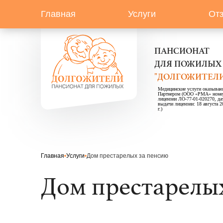
Главная
Услуги
От
ПАНСИОНАТ
ДЛЯ ПОЖИЛЫХ
"ДОЛГОЖИТЕЛИ
Медицинские услуги оказываю
Партнером (ООО «РМА» номе
лицензии ЛО-77-01-020270, да
выдачи лицензии: 18 августа 2
г.)
Главная
Услуги
Дом престарелых за пенсию
Дом престарелых