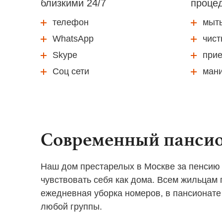
близкими 24/7
проце
телефон
мыть
WhatsApp
чист
Skype
при
Соц сети
ман
Современный пансио
Наш дом престарелых в Москве за пенсию
чувствовать себя как дома. Всем жильцам
ежедневная уборка номеров, в пансионат
любой группы.