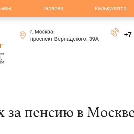
зывы
Галерея
Калькулятор
г. Москва,
+7 
проспект Вернадского, 39А
"
тся
р
та
020
 за пенсию в Москв