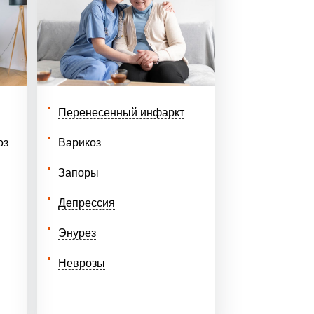
Перенесенный инфаркт
оз
Варикоз
Запоры
Депрессия
Энурез
Неврозы