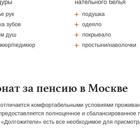
дуры
нательного белья
е рук
подушка
ка зубов
одеяло
ем душ
покрывало
икюр/педикюр
простыни/наволочки
нат за пенсию в Москве
 отличается комфортабельными условиями проживани
 предоставляется полноценное и сбалансированное п
е «Долгожители» есть все необходимое для присмот