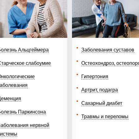
Болезнь Альцгеймера
Заболевания суставов
Старческое слабоумие
Остеохондроз, остеопор
Онкологические
Гипертония
заболевания
Артрит, подагра
Деменция
Сахарный диабет
Болезнь Паркинсона
Травмы и переломы
Заболевания нервной
системы