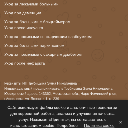
Уход за лежачими больными
Уход при деменции
Уход за больными с Альцгеймером
Уход после инсульта
Уход за пожилыми со старческим слабоумием
Уход за больными паркинсоном
Уход за пожилыми с сахарным диабетом
Уход после инфаркта
Реквизиты ИП Трубицына Эмма Николаевна
Индивидуальный предприниматель Трубицына Эмма Николаевна
Юридический адрес: 143362, Московская обл., Наро-Фоминский р-он,
г.Апрелевка, ул. Ясная, д.1, кв.239
ОГРНИП: 325508100661543 от 20.11.2025 года
Сайт использует файлы cookie и аналогичные технологии
ИНН: 312608689463
для корректной работы, анализа и улучшения качества
Р/с: 40802810001730005363
услуг. Нажимая «Принять», вы соглашаетесь с
Банк: АО «АЛЬФА-БАНК»
×
БИК: 044525593
использованием cookie. Подробнее —
Политика cookie